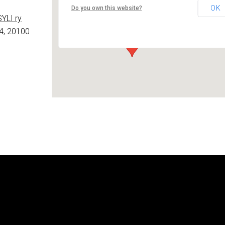
Lounais-Suomen – SYLI ry
OK
Do you own this website?
Maariankatu 8 D 104 - Turku
YLI ry
Tapahtumat
4, 20100