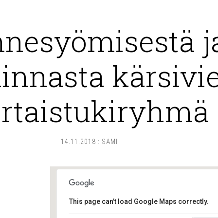
nesyömisestä j
nnasta kärsivi
rtaistukiryhmä
14.11.2018
:
SAMI
This page can't load Google Maps correctly.