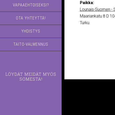
Paikka:
VAPAAEHTOISEKSI?
Lounais-Suomen - S
Maariankatu 8 D 10
OTA YHTEYTTÄ!
Turku
YHDISTYS
TAITO-VALMENNUS
LÖYDÄT MEIDÄT MYÖS
SOMESTA!