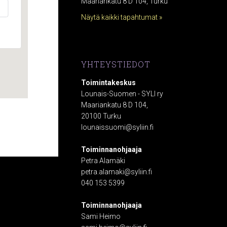
Maariankatu 8 D 104, Turku
Näytä kaikki tapahtumat »
YHTEYSTIEDOT
Toimintakeskus
Lounais-Suomen - SYLI ry
Maariankatu 8 D 104,
20100 Turku
lounaissuomi@syliin.fi
Toiminnanohjaaja
Petra Alamäki
petra.alamaki@syliin.fi
040 153 5399
Toiminnanohjaaja
Sami Heimo