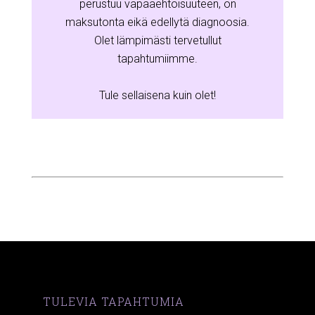
perustuu vapaaehtoisuuteen, on
maksutonta eikä edellytä diagnoosia.
Olet lämpimästi tervetullut
tapahtumiimme.
Tule sellaisena kuin olet!
TULEVIA TAPAHTUMIA