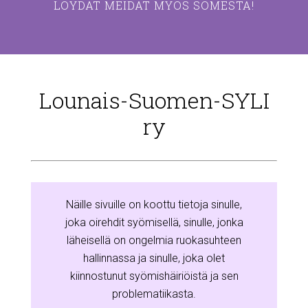
LÖYDÄT MEIDÄT MYÖS SOMESTA!
Lounais-Suomen-SYLI
ry
Näille sivuille on koottu tietoja sinulle,
joka oirehdit syömisellä, sinulle, jonka
läheisellä on ongelmia ruokasuhteen
hallinnassa ja sinulle, joka olet
kiinnostunut syömishäiriöistä ja sen
problematiikasta.