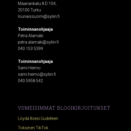
Maariankatu 8 D 104,
20100 Turku
lounaissuomi@syliin.fi
Toiminnanohjaaja
Petra Alamäki
petra.alamaki@syliin.fi
040 153 5399
Toiminnanohjaaja
Sami Heimo
sami.heimo@syliin.fi
040 5958 542
VIIMEISIMMÄT BLOGIKIRJOITUKSET
Löydä Itsesi Uudelleen
Toksinen TikTok