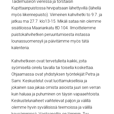
Taidemuseon vieressä ja torstaisin
Kupittaanpuistossa hirvipatsaan lähettyvillä (lähellä
myös liikennepuisto).
Viimeinen kahvihetki
to 9.7.
ja
jatkuu
ma 27.7.
klo13-15. Mikäli sataa niin olemme
sisätiloissa Maariankatu 8D 104. Ilmoittelemme
puistokahvihetken peruuntumisesta instassa
lounassuomensyli ja päivitämme myös tätä
kalenteria.
Kahvihetkeen ovat tervetulleita kaikki, joita
syömisellä oireilu tavalla tai toisella koskettaa.
Ohjaamassa ovat yhdistyksen työntekijät Petra ja
Sami. Keskustelut ovat luottamuksellisia ja
jokainen saa jakaa omista asioista juuri sen verran
kuin haluaa ja puhuminen on täysin vapaaehtoista.
Keskustelunaiheet vaihtelevat paljon ja välillä
olemme hyvin syvällisissä teemoissa ja välillä
keveämmissä. Vastaanotto on lämmin. Tuu