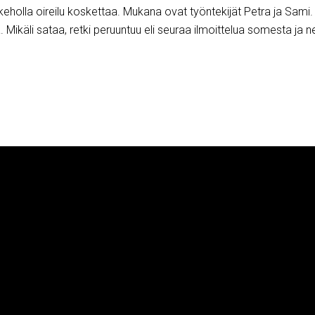
 keholla oireilu koskettaa. Mukana ovat työntekijät Petra ja Sami. 
a. Mikäli sataa, retki peruuntuu eli seuraa ilmoittelua somesta ja ne