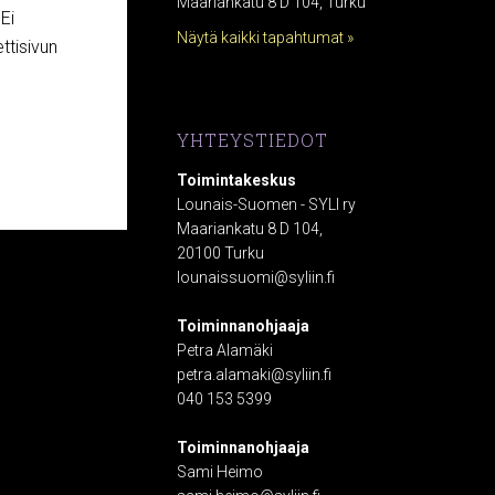
Maariankatu 8 D 104, Turku
Ei
Näytä kaikki tapahtumat »
ttisivun
YHTEYSTIEDOT
Toimintakeskus
Lounais-Suomen - SYLI ry
Maariankatu 8 D 104,
20100 Turku
lounaissuomi@syliin.fi
Toiminnanohjaaja
Petra Alamäki
petra.alamaki@syliin.fi
040 153 5399
Toiminnanohjaaja
Sami Heimo