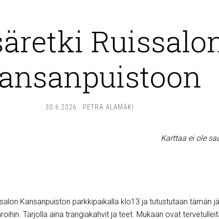
äretki Ruissalo
ansanpuistoon
30.6.2026
:
PETRA ALAMÄKI
Karttaa ei ole sa
alon Kansanpuiston parkkipaikalla klo13 ja tutustutaan tämän j
varoihin. Tarjolla aina trangiakahvit ja teet. Mukaan ovat tervetulleit