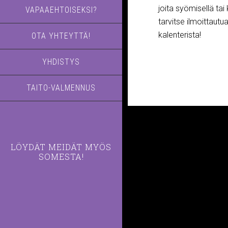
joita syömisellä tai
VAPAAEHTOISEKSI?
tarvitse ilmoittautu
kalenterista!
OTA YHTEYTTÄ!
YHDISTYS
TAITO-VALMENNUS
LÖYDÄT MEIDÄT MYÖS
SOMESTA!