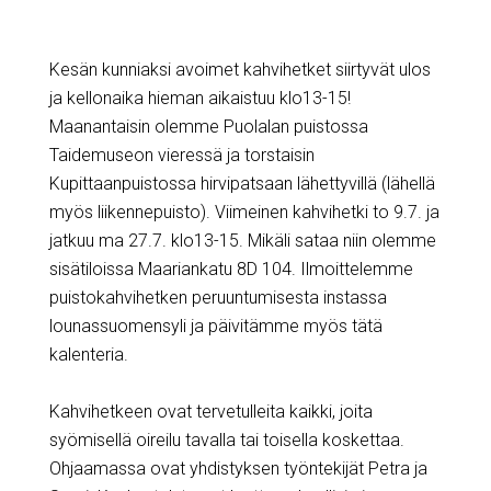
Kesän kunniaksi avoimet kahvihetket siirtyvät ulos
ja kellonaika hieman aikaistuu klo13-15!
Maanantaisin olemme Puolalan puistossa
Taidemuseon vieressä ja torstaisin
Kupittaanpuistossa hirvipatsaan lähettyvillä (lähellä
myös liikennepuisto).
Viimeinen kahvihetki
to 9.7.
ja
jatkuu
ma 27.7.
klo13-15. Mikäli sataa niin olemme
sisätiloissa Maariankatu 8D 104. Ilmoittelemme
puistokahvihetken peruuntumisesta instassa
lounassuomensyli ja päivitämme myös tätä
kalenteria.
Kahvihetkeen ovat tervetulleita kaikki, joita
syömisellä oireilu tavalla tai toisella koskettaa.
Ohjaamassa ovat yhdistyksen työntekijät Petra ja