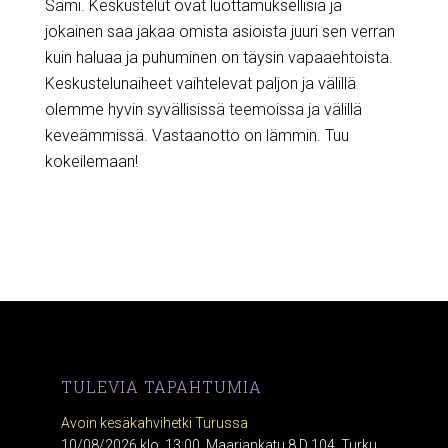
Sami. Keskustelut ovat luottamuksellisia ja
jokainen saa jakaa omista asioista juuri sen verran
kuin haluaa ja puhuminen on täysin vapaaehtoista.
Keskustelunaiheet vaihtelevat paljon ja välillä
olemme hyvin syvällisissä teemoissa ja välillä
keveämmissä. Vastaanotto on lämmin. Tuu
kokeilemaan!
TULEVIA TAPAHTUMIA
Avoin kesäkahvihetki Turussa
10/08/2026 klo. 13:00, Maariankatu 8 D 104, Turku