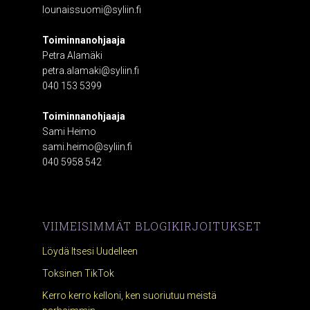
lounaissuomi@syliin.fi
Toiminnanohjaaja
Petra Alamäki
petra.alamaki@syliin.fi
040 153 5399
Toiminnanohjaaja
Sami Heimo
sami.heimo@syliin.fi
040 5958 542
VIIMEISIMMÄT BLOGIKIRJOITUKSET
Löydä Itsesi Uudelleen
Toksinen TikTok
Kerro kerro kelloni, ken suoriutuu meistä