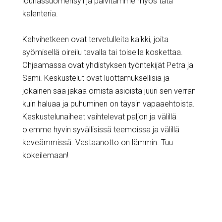
lounassuomensyli ja päivitämme myös tätä
kalenteria.
Kahvihetkeen ovat tervetulleita kaikki, joita
syömisellä oireilu tavalla tai toisella koskettaa.
Ohjaamassa ovat yhdistyksen työntekijät Petra ja
Sami. Keskustelut ovat luottamuksellisia ja
jokainen saa jakaa omista asioista juuri sen verran
kuin haluaa ja puhuminen on täysin vapaaehtoista.
Keskustelunaiheet vaihtelevat paljon ja välillä
olemme hyvin syvällisissä teemoissa ja välillä
keveämmissä. Vastaanotto on lämmin. Tuu
kokeilemaan!