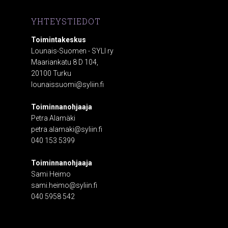
YHTEYSTIEDOT
Toimintakeskus
Lounais-Suomen - SYLI ry
Maariankatu 8 D 104,
20100 Turku
lounaissuomi@syliin.fi
Toiminnanohjaaja
Petra Alamäki
petra.alamaki@syliin.fi
040 153 5399
Toiminnanohjaaja
Sami Heimo
sami.heimo@syliin.fi
040 5958 542