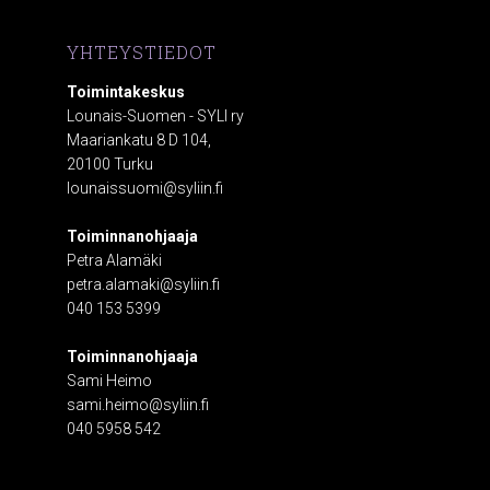
YHTEYSTIEDOT
Toimintakeskus
Lounais-Suomen - SYLI ry
Maariankatu 8 D 104,
20100 Turku
lounaissuomi@syliin.fi
Toiminnanohjaaja
Petra Alamäki
petra.alamaki@syliin.fi
040 153 5399
Toiminnanohjaaja
Sami Heimo
sami.heimo@syliin.fi
040 5958 542