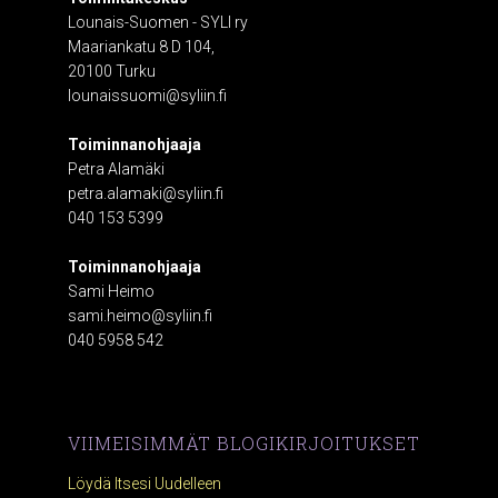
Lounais-Suomen - SYLI ry
Maariankatu 8 D 104,
20100 Turku
lounaissuomi@syliin.fi
Toiminnanohjaaja
Petra Alamäki
petra.alamaki@syliin.fi
040 153 5399
Toiminnanohjaaja
Sami Heimo
sami.heimo@syliin.fi
040 5958 542
VIIMEISIMMÄT BLOGIKIRJOITUKSET
Löydä Itsesi Uudelleen