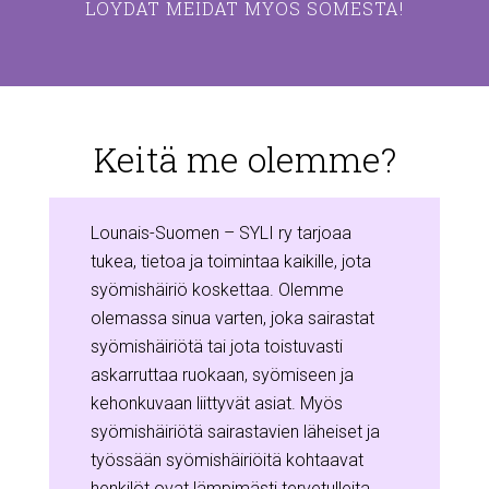
LÖYDÄT MEIDÄT MYÖS SOMESTA!
Keitä me olemme?
Lounais-Suomen – SYLI ry tarjoaa
tukea, tietoa ja toimintaa kaikille, jota
syömishäiriö koskettaa. Olemme
olemassa sinua varten, joka sairastat
syömishäiriötä tai jota toistuvasti
askarruttaa ruokaan, syömiseen ja
kehonkuvaan liittyvät asiat. Myös
syömishäiriötä sairastavien läheiset ja
työssään syömishäiriöitä kohtaavat
henkilöt ovat lämpimästi tervetulleita