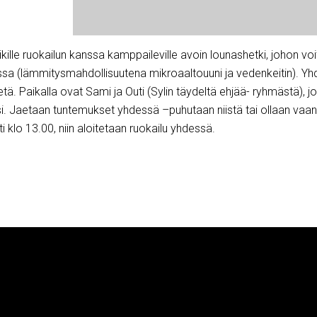
kille ruokailun kanssa kamppaileville avoin lounashetki, johon voit
sa (lämmitysmahdollisuutena mikroaaltouuni ja vedenkeitin). Yhd
etä. Paikalla ovat Sami ja Outi (Sylin täydeltä ehjää- ryhmästä), j
i. Jaetaan tuntemukset yhdessä –puhutaan niistä tai ollaan vaan
ti klo 13.00, niin aloitetaan ruokailu yhdessä.