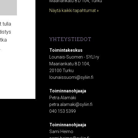
Maariankatu 8 D 104, Turku
Näytä kaikki tapahtumat »
 tulla
istys
YHTEYSTIEDOT
otka
.
Toimintakeskus
Lounais-Suomen - SYLI ry
Maariankatu 8 D 104,
20100 Turku
lounaissuomi@syliin.fi
Toiminnanohjaaja
Petra Alamäki
petra.alamaki@syliin.fi
040 153 5399
Toiminnanohjaaja
Sami Heimo