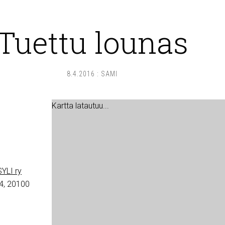
Tuettu lounas
8.4.2016
:
SAMI
Kartta latautuu...
YLI ry
4, 20100