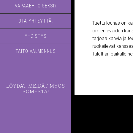
VAPAAEHTOISEKSI?
OTA YHTEYTTÄ!
Tuettu lounas on kai
omien eväiden kans
YHDISTYS
tarjoaa kahvia ja te
ruokailevat kanssas
TAITO-VALMENNUS
Tulethan paikalle he
LÖYDÄT MEIDÄT MYÖS
SOMESTA!