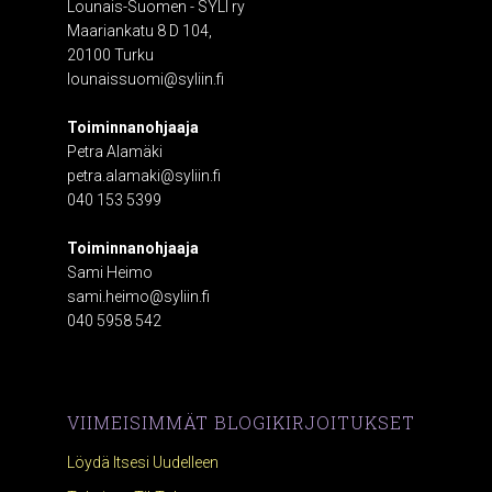
Lounais-Suomen - SYLI ry
Maariankatu 8 D 104,
20100 Turku
lounaissuomi@syliin.fi
Toiminnanohjaaja
Petra Alamäki
petra.alamaki@syliin.fi
040 153 5399
Toiminnanohjaaja
Sami Heimo
sami.heimo@syliin.fi
040 5958 542
VIIMEISIMMÄT BLOGIKIRJOITUKSET
Löydä Itsesi Uudelleen