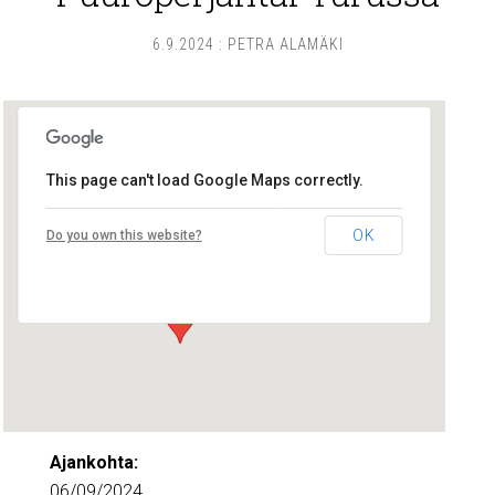
6.9.2024
:
PETRA ALAMÄKI
This page can't load Google Maps correctly.
Lounais-Suomen – SYLI ry
OK
Do you own this website?
Maariankatu 8 D 104 - Turku
Tapahtumat
Ajankohta:
06/09/2024