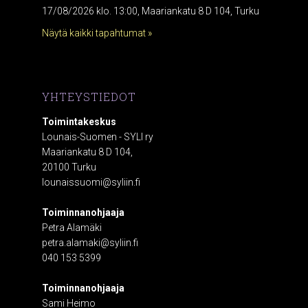
17/08/2026 klo. 13:00, Maariankatu 8 D 104, Turku
Näytä kaikki tapahtumat »
YHTEYSTIEDOT
Toimintakeskus
Lounais-Suomen - SYLI ry
Maariankatu 8 D 104,
20100 Turku
lounaissuomi@syliin.fi
Toiminnanohjaaja
Petra Alamäki
petra.alamaki@syliin.fi
040 153 5399
Toiminnanohjaaja
Sami Heimo