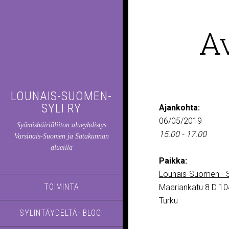
A
LOUNAIS-SUOMEN-
SYLI RY
Ajankohta:
06/05/2019
Syömishäiriöliiton alueyhdistys
15.00 - 17.00
Varsinais-Suomen ja Satakunnan
alueilla
Paikka:
Lounais-Suomen - S
TOIMINTA
Maariankatu 8 D 10
Turku
SYLINTÄYDELTÄ- BLOGI