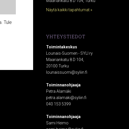
Maariankatu 8 D 104, Turku
Näytä kaikki tapahtumat »
a. Tule
YHTEYSTIEDOT
Toimintakeskus
Lounais-Suomen - SYLI ry
Maariankatu 8 D 104,
20100 Turku
lounaissuomi@syliin.fi
Toiminnanohjaaja
Petra Alamäki
petra.alamaki@syliin.fi
040 153 5399
Toiminnanohjaaja
Sami Heimo