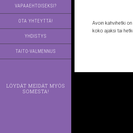
VAPAAEHTOISEKSI?
OTA YHTEYTTÄ!
Avoin kahvihetki on t
koko ajaksi tai he
YHDISTYS
TAITO-VALMENNUS
LÖYDÄT MEIDÄT MYÖS
SOMESTA!