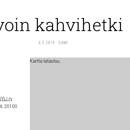
voin kahvihetki
6.5.2019
:
SAMI
Kartta latautuu...
YLI ry
4, 20100