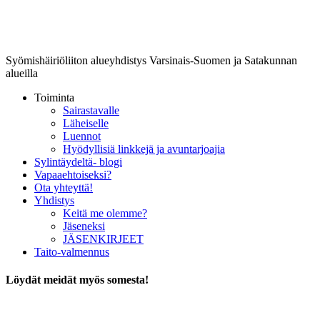
Lounais-Suomen-SYLI ry
Syömishäiriöliiton alueyhdistys Varsinais-Suomen ja Satakunnan
alueilla
Toiminta
Sairastavalle
Läheiselle
Luennot
Hyödyllisiä linkkejä ja avuntarjoajia
Sylintäydeltä- blogi
Vapaaehtoiseksi?
Ota yhteyttä!
Yhdistys
Keitä me olemme?
Jäseneksi
JÄSENKIRJEET
Taito-valmennus
Löydät meidät myös somesta!