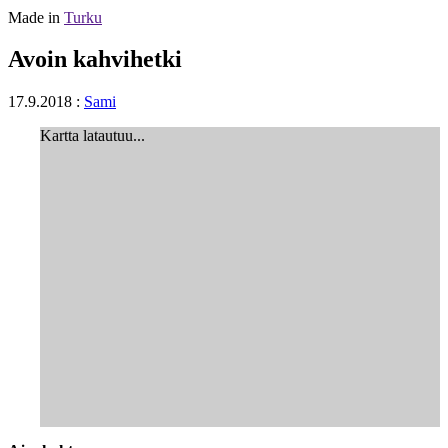
Made in
Turku
Avoin kahvihetki
17.9.2018
:
Sami
Kartta latautuu...