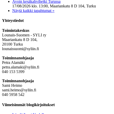
Avoin kesäkahvihetki Turussa
17/08/2026 klo. 13:00, Maariankatu 8 D 104, Turku
Näytä kaikki tapahtumat »
Yhteystiedot
Toimintakeskus
Lounais-Suomen - SYLI ry
Maariankatu 8 D 104,
20100 Turku
lounaissuomi@syliin.fi
Toiminnanohjaaja
Petra Alamäki
petra.alamaki@syliin.fi
040 153 5399
Toiminnanohjaaja
Sami Heimo
sami.heimo@syliin.fi
040 5958 542
Viimeisimmät blogikirjoitukset