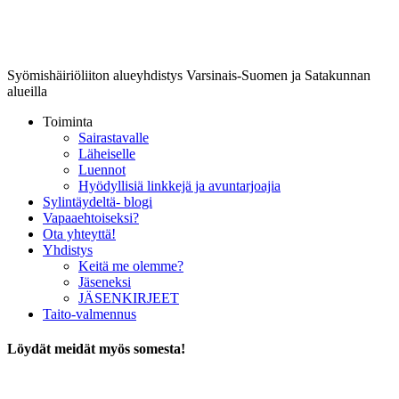
Lounais-Suomen-SYLI ry
Syömishäiriöliiton alueyhdistys Varsinais-Suomen ja Satakunnan
alueilla
Toiminta
Sairastavalle
Läheiselle
Luennot
Hyödyllisiä linkkejä ja avuntarjoajia
Sylintäydeltä- blogi
Vapaaehtoiseksi?
Ota yhteyttä!
Yhdistys
Keitä me olemme?
Jäseneksi
JÄSENKIRJEET
Taito-valmennus
Löydät meidät myös somesta!