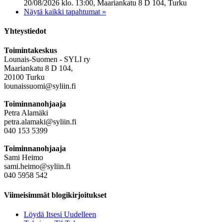
20/08/2026 klo. 13:00, Maariankatu 8 D 104, Turku
Näytä kaikki tapahtumat »
Yhteystiedot
Toimintakeskus
Lounais-Suomen - SYLI ry
Maariankatu 8 D 104,
20100 Turku
lounaissuomi@syliin.fi
Toiminnanohjaaja
Petra Alamäki
petra.alamaki@syliin.fi
040 153 5399
Toiminnanohjaaja
Sami Heimo
sami.heimo@syliin.fi
040 5958 542
Viimeisimmät blogikirjoitukset
Löydä Itsesi Uudelleen