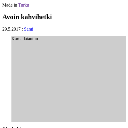
Made in
Turku
Avoin kahvihetki
29.5.2017
:
Sami
Kartta latautuu...