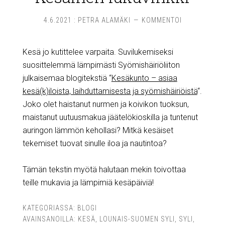
4.6.2021
:
PETRA ALAMÄKI
KOMMENTOI
Kesä jo kutittelee varpaita. Suvilukemiseksi
suosittelemmä lämpimästi Syömishäiriöliiton
julkaisemaa blogitekstiä “
Kesäkunto – asiaa
kesä(k)iloista, laihduttamisesta ja syömishäiriöistä
“.
Joko olet haistanut nurmen ja koivikon tuoksun,
maistanut uutuusmakua jäätelökioskilla ja tuntenut
auringon lämmön kehollasi? Mitkä kesäiset
tekemiset tuovat sinulle iloa ja nautintoa?
Tämän tekstin myötä halutaan mekin toivottaa
teille mukavia ja lämpimiä kesäpäiviä!
KATEGORIASSA:
BLOGI
AVAINSANOILLA:
KESÄ
,
LOUNAIS-SUOMEN SYLI
,
SYLI
,