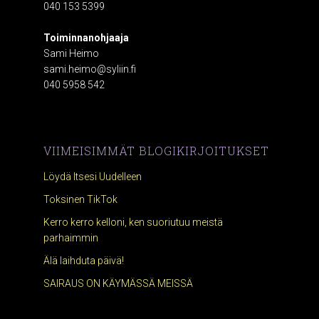
040 153 5399
Toiminnanohjaaja
Sami Heimo
sami.heimo@syliin.fi
040 5958 542
VIIMEISIMMÄT BLOGIKIRJOITUKSET
Löydä Itsesi Uudelleen
Toksinen TikTok
Kerro kerro kelloni, ken suoriutuu meistä
parhaimmin
Älä laihduta päivä!
SAIRAUS ON KÄYMÄSSÄ MEISSÄ