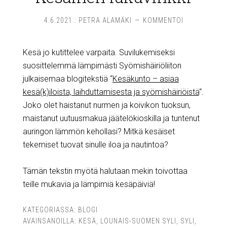
4.6.2021
:
PETRA ALAMÄKI
KOMMENTOI
Kesä jo kutittelee varpaita. Suvilukemiseksi
suosittelemmä lämpimästi Syömishäiriöliiton
julkaisemaa blogitekstiä “
Kesäkunto – asiaa
kesä(k)iloista, laihduttamisesta ja syömishäiriöistä
“.
Joko olet haistanut nurmen ja koivikon tuoksun,
maistanut uutuusmakua jäätelökioskilla ja tuntenut
auringon lämmön kehollasi? Mitkä kesäiset
tekemiset tuovat sinulle iloa ja nautintoa?
Tämän tekstin myötä halutaan mekin toivottaa
teille mukavia ja lämpimiä kesäpäiviä!
KATEGORIASSA:
BLOGI
AVAINSANOILLA:
KESÄ
,
LOUNAIS-SUOMEN SYLI
,
SYLI
,