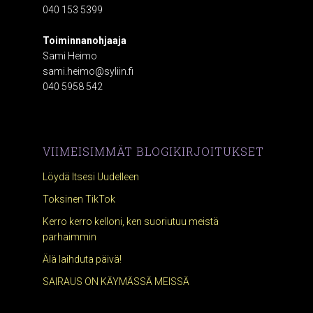
040 153 5399
Toiminnanohjaaja
Sami Heimo
sami.heimo@syliin.fi
040 5958 542
VIIMEISIMMÄT BLOGIKIRJOITUKSET
Löydä Itsesi Uudelleen
Toksinen TikTok
Kerro kerro kelloni, ken suoriutuu meistä
parhaimmin
Älä laihduta päivä!
SAIRAUS ON KÄYMÄSSÄ MEISSÄ