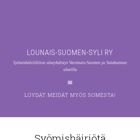
LOUNAIS-SUOMEN-SYLI RY
Syömishäiriöliiton alueyhdistys Varsinais-Suomen ja Satakunnan
alueilla
LÖYDÄT MEIDÄT MYÖS SOMESTA!
Syömishäiriötä