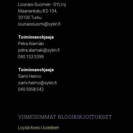
Lounais-Suomen - SYLI ry
Maariankatu 8 D 104,
20100 Turku
lounaissuomi@syliin.fi
Toiminnanohjaaja
Petra Alamäki
petra.alamaki@syliin.fi
040 153 5399
Toiminnanohjaaja
Sami Heimo
sami.heimo@syliin.fi
040 5958 542
VIIMEISIMMÄT BLOGIKIRJOITUKSET
Löydä Itsesi Uudelleen