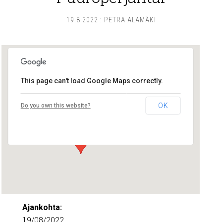
19.8.2022
:
PETRA ALAMÄKI
This page can't load Google Maps correctly.
Lounais-Suomen – SYLI ry
OK
Do you own this website?
Maariankatu 8 D 104 - Turku
Tapahtumat
Ajankohta:
19/08/2022