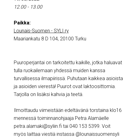
12.00 - 13.00
Paikka:
Lounais-Suomen - SYLI ry
Maariankatu 8 D 104, 20100 Turku
Puuroperjantai on tarkoitettu kaikille, jotka haluavat
tulla ruokailemaan yhdessä muiden kanssa
turvallisessa ilmapiirissä. Puhutaan kaikkea asioista
ja asioiden vierestä! Puurot ovat laktoosittomia.
Tarjolla on lisäksi kahvia ja teetä.
Ilmoittaudu viimeistään edeltävänä torstaina klo16
mennessä toiminnanohjaaja Petra Alamäelle
petra.alamaki@syliin.fi tai 040 153 5399. Voit
myös laittaa viestiä instassa @lounaissuomensyli