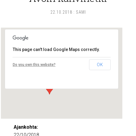
22.10.2018
:
SAMI
This page can't load Google Maps correctly.
Lounais-Suomen – SYLI ry
OK
Do you own this website?
Maariankatu 8 D 104 - Turku
Tapahtumat
Ajankohta:
22/10/2018