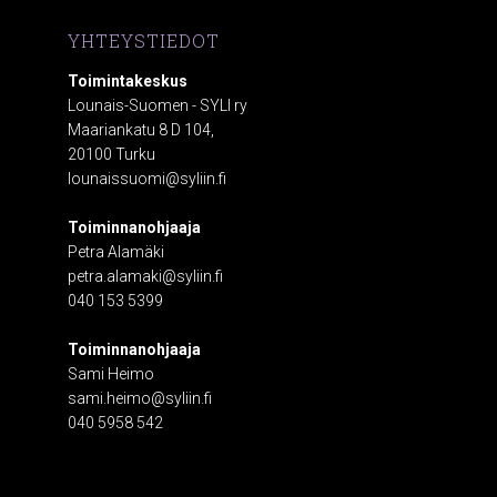
YHTEYSTIEDOT
Toimintakeskus
Lounais-Suomen - SYLI ry
Maariankatu 8 D 104,
20100 Turku
lounaissuomi@syliin.fi
Toiminnanohjaaja
Petra Alamäki
petra.alamaki@syliin.fi
040 153 5399
Toiminnanohjaaja
Sami Heimo
sami.heimo@syliin.fi
040 5958 542