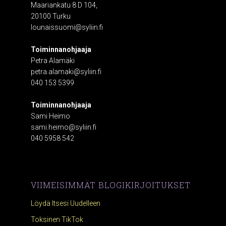
Maariankatu 8 D 104,
20100 Turku
lounaissuomi@syliin.fi
Toiminnanohjaaja
Petra Alamäki
petra.alamaki@syliin.fi
040 153 5399
Toiminnanohjaaja
Sami Heimo
sami.heimo@syliin.fi
040 5958 542
VIIMEISIMMÄT BLOGIKIRJOITUKSET
Löydä Itsesi Uudelleen
Toksinen TikTok