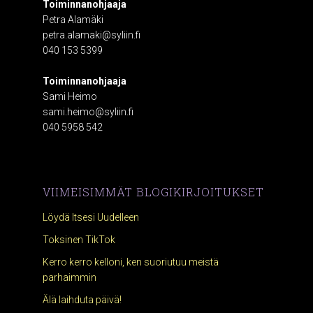
Toiminnanohjaaja
Petra Alamäki
petra.alamaki@syliin.fi
040 153 5399
Toiminnanohjaaja
Sami Heimo
sami.heimo@syliin.fi
040 5958 542
VIIMEISIMMÄT BLOGIKIRJOITUKSET
Löydä Itsesi Uudelleen
Toksinen TikTok
Kerro kerro kelloni, ken suoriutuu meistä
parhaimmin
Älä laihduta päivä!