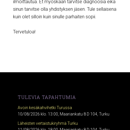
ilmoittautua. Et myöskään tarvitse diagnoosia eikä
sinun tarvitse olla yhdistyksen jäsen. Tule sellaisena
kuin olet silloin kuin sinulle parhaiten sopii.
Tervetuloa!
TULEVIA TAPAHTUMIA
Avoin kesäkahvihetki Turussa
10/08/2026 klo. 13:00, Maariankatu 8 D 104, Turku
Läheisten vertaistukiryhmä Turku
11/08/2026 klo. 18:00, Maariankatu 8 D 104, Turku