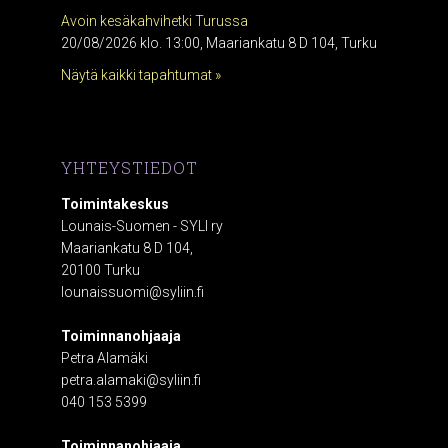
Avoin kesäkahvihetki Turussa
20/08/2026 klo. 13:00, Maariankatu 8 D 104, Turku
Näytä kaikki tapahtumat »
YHTEYSTIEDOT
Toimintakeskus
Lounais-Suomen - SYLI ry
Maariankatu 8 D 104,
20100 Turku
lounaissuomi@syliin.fi
Toiminnanohjaaja
Petra Alamäki
petra.alamaki@syliin.fi
040 153 5399
Toiminnanohjaaja