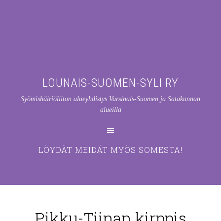
LOUNAIS-SUOMEN-SYLI RY
Syömishäiriöliiton alueyhdistys Varsinais-Suomen ja Satakunnan
alueilla
LÖYDÄT MEIDÄT MYÖS SOMESTA!
Pikku-Tiinan kirppis