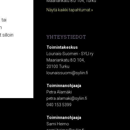
Maariankatu 8 D 104, Turku
Näytä kaikki tapahtumat »
 tai
n
 silloin
YHTEYSTIEDOT
Toimintakeskus
Lounais-Suomen - SYLI ry
Maariankatu 8 D 104,
20100 Turku
lounaissuomi@syliin.fi
Toiminnanohjaaja
Petra Alamäki
petra.alamaki@syliin.fi
040 153 5399
Toiminnanohjaaja
Sami Heimo