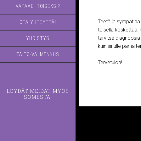
VAPAAEHTOISEKSI?
Teetä ja sympatiaa -
OTA YHTEYTTÄ!
toisella koskettaa.
tarvitse diagnoosia e
YHDISTYS
kuin sinulle parhaite
TAITO-VALMENNUS
Tervetuloa!
LÖYDÄT MEIDÄT MYÖS
SOMESTA!