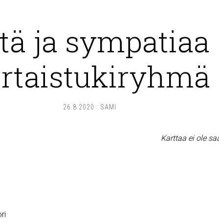
tä ja sympatiaa 
rtaistukiryhmä
26.8.2020
:
SAMI
Karttaa ei ole sa
ri