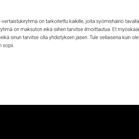
vertaistukiryhmä on tarkoitettu kaikille, joita syömishäiriö tavalla
 ryhmä on maksuton eikä siihen tarvitse ilmoittautua. Et myöskää
ikä sinun tarvitse olla yhdistyksen jäsen. Tule sellaisena kuin olet
n sopii.