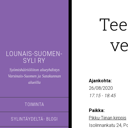
Tee
ve
LOUNAIS-SUOMEN-
SYLI RY
Syömishäiriöliiton alueyhdistys
Varsinais-Suomen ja Satakunnan
Ajankohta:
alueilla
26/08/2020
17.15 - 18.45
TOIMINTA
Paikka:
Pikku-Tiinan kirppis
SYLINTÄYDELTÄ- BLOGI
Isolinnankatu 24, Po