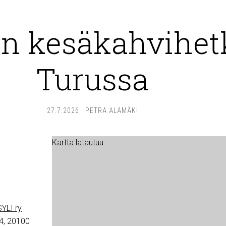
n kesäkahvihet
Turussa
27.7.2026
:
PETRA ALAMÄKI
Kartta latautuu...
YLI ry
4, 20100