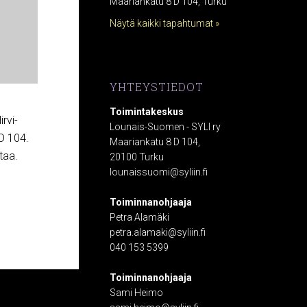
Maariankatu 8 D 104, Turku
Näytä kaikki tapahtumat »
YHTEYSTIEDOT
Toimintakeskus
rvi-
Lounais-Suomen - SYLI ry
D 104.
Maariankatu 8 D 104,
ttaa.
20100 Turku
lounaissuomi@syliin.fi
Toiminnanohjaaja
Petra Alamäki
petra.alamaki@syliin.fi
040 153 5399
Toiminnanohjaaja
Sami Heimo