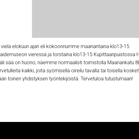
t vielä elokuun ajan eli kokoonnumme maanantaina klo13-15
aidemuseon vieressä ja torstaina klo13-15 Kupittaanpuistossa Hi
käli sää on huono, näemme normaalisti toimistolla Maariankatu 8
vetulleita kaikki, joita syömisellä oireilu tavalla tai toisella koske
tään toinen yhdistyksen työntekijöistä. Tervetuloa tutustumaan!