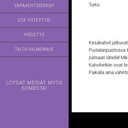
Turku
VAPAAEHTOISEKSI?
OTA YHTEYTTÄ!
YHDISTYS
Kesäkahvit jatkuva
TAITO-VALMENNUS
Puolalanpuistossa t
patsaan lähellä! Mi
Kahvihetkiin ovat ter
Paikalla aina vähin
LÖYDÄT MEIDÄT MYÖS
SOMESTA!