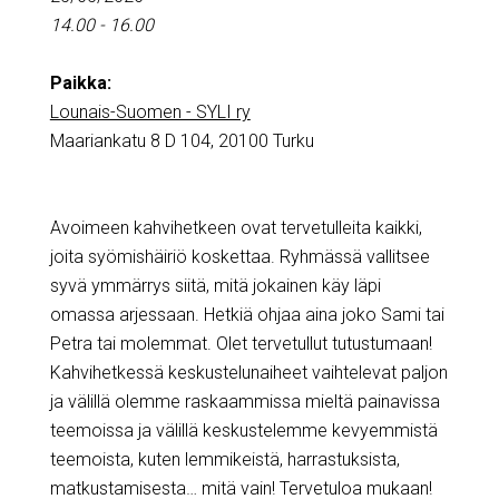
14.00 - 16.00
Paikka:
Lounais-Suomen - SYLI ry
Maariankatu 8 D 104, 20100 Turku
Avoimeen kahvihetkeen ovat tervetulleita kaikki,
joita syömishäiriö koskettaa. Ryhmässä vallitsee
syvä ymmärrys siitä, mitä jokainen käy läpi
omassa arjessaan. Hetkiä ohjaa aina joko Sami tai
Petra tai molemmat. Olet tervetullut tutustumaan!
Kahvihetkessä keskustelunaiheet vaihtelevat paljon
ja välillä olemme raskaammissa mieltä painavissa
teemoissa ja välillä keskustelemme kevyemmistä
teemoista, kuten lemmikeistä, harrastuksista,
matkustamisesta… mitä vain! Tervetuloa mukaan!