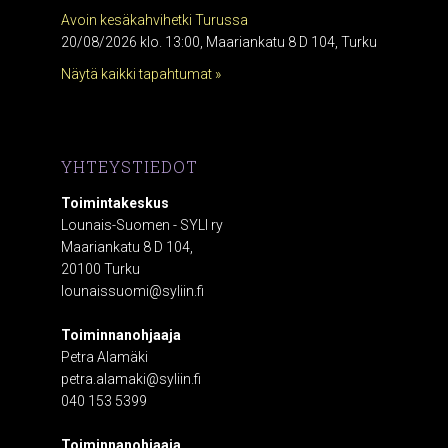
Avoin kesäkahvihetki Turussa
20/08/2026 klo. 13:00, Maariankatu 8 D 104, Turku
Näytä kaikki tapahtumat »
YHTEYSTIEDOT
Toimintakeskus
Lounais-Suomen - SYLI ry
Maariankatu 8 D 104,
20100 Turku
lounaissuomi@syliin.fi
Toiminnanohjaaja
Petra Alamäki
petra.alamaki@syliin.fi
040 153 5399
Toiminnanohjaaja