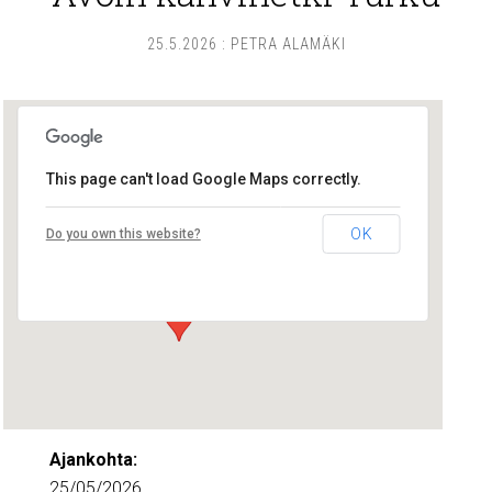
25.5.2026
:
PETRA ALAMÄKI
This page can't load Google Maps correctly.
Lounais-Suomen – SYLI ry
OK
Do you own this website?
Maariankatu 8 D 104 - Turku
Tapahtumat
Ajankohta:
25/05/2026