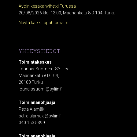
Avoin kesäkahvihetki Turussa
20/08/2026 klo. 13:00, Maariankatu 8 D 104, Turku
Näytä kaikki tapahtumat »
YHTEYSTIEDOT
Toimintakeskus
Lounais-Suomen - SYLI ry
Maariankatu 8 D 104,
20100 Turku
lounaissuomi@syliin.fi
Toiminnanohjaaja
Petra Alamäki
petra.alamaki@syliin.fi
040 153 5399
Toiminnanohjaaja