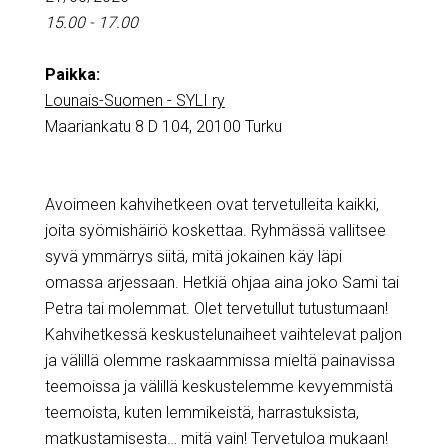
15.00 - 17.00
Paikka:
Lounais-Suomen - SYLI ry
Maariankatu 8 D 104, 20100 Turku
Avoimeen kahvihetkeen ovat tervetulleita kaikki,
joita syömishäiriö koskettaa. Ryhmässä vallitsee
syvä ymmärrys siitä, mitä jokainen käy läpi
omassa arjessaan. Hetkiä ohjaa aina joko Sami tai
Petra tai molemmat. Olet tervetullut tutustumaan!
Kahvihetkessä keskustelunaiheet vaihtelevat paljon
ja välillä olemme raskaammissa mieltä painavissa
teemoissa ja välillä keskustelemme kevyemmistä
teemoista, kuten lemmikeistä, harrastuksista,
matkustamisesta… mitä vain! Tervetuloa mukaan!