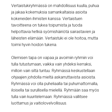
Vertaistukiryhmässä on mahdollisuus kuulla, puhua
ja jakaa kokemuksia samankaltaisia asioita
kokeneiden ihmisten kanssa. Vertaistuen
tavoitteena on tukea toipumista ja tuoda
helpottavia hetkiä syömishäiriötä sairastavien ja
läheisten elämään. Vertaistuki ei ole hoitoa, mutta
toimii hyvin hoidon tukena.
Olemisen tapa on vapaa ja avoimiin ryhmiin voi
tulla tutustumaan, vaikka vain yhdeksi kerraksi,
milloin vain siltä tuntuu. Ryhmässä keskustellaan
ohjaajien johdolla mieltä askarruttavista asioista.
Ryhmässä voi olla puheliaalla tai puhumattomalla,
iloisella tai surullisella mielellä. Ryhmään saa myös
tulla vain kuuntelemaan. Ryhmässä vallitsee
luottamus ja vaitiolovelvollisuus.