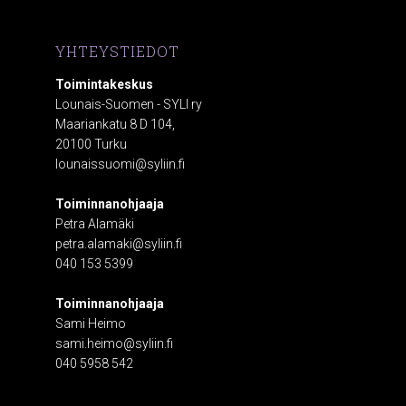
YHTEYSTIEDOT
Toimintakeskus
Lounais-Suomen - SYLI ry
Maariankatu 8 D 104,
20100 Turku
lounaissuomi@syliin.fi
Toiminnanohjaaja
Petra Alamäki
petra.alamaki@syliin.fi
040 153 5399
Toiminnanohjaaja
Sami Heimo
sami.heimo@syliin.fi
040 5958 542