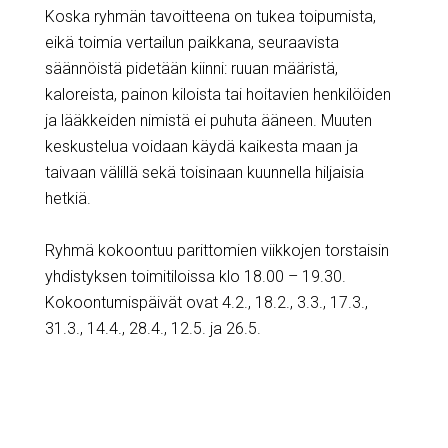
Koska ryhmän tavoitteena on tukea toipumista,
eikä toimia vertailun paikkana, seuraavista
säännöistä pidetään kiinni: ruuan määristä,
kaloreista, painon kiloista tai hoitavien henkilöiden
ja lääkkeiden nimistä ei puhuta ääneen. Muuten
keskustelua voidaan käydä kaikesta maan ja
taivaan välillä sekä toisinaan kuunnella hiljaisia
hetkiä.
Ryhmä kokoontuu parittomien viikkojen torstaisin
yhdistyksen toimitiloissa klo 18.00 – 19.30.
Kokoontumispäivät ovat 4.2., 18.2., 3.3., 17.3.,
31.3., 14.4., 28.4., 12.5. ja 26.5.