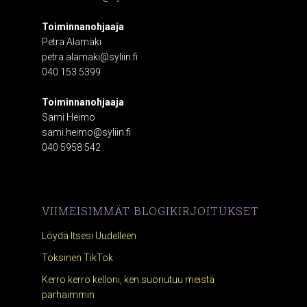
Toiminnanohjaaja
Petra Alamäki
petra.alamaki@syliin.fi
040 153 5399
Toiminnanohjaaja
Sami Heimo
sami.heimo@syliin.fi
040 5958 542
VIIMEISIMMÄT BLOGIKIRJOITUKSET
Löydä Itsesi Uudelleen
Toksinen TikTok
Kerro kerro kelloni, ken suoriutuu meistä
parhaimmin