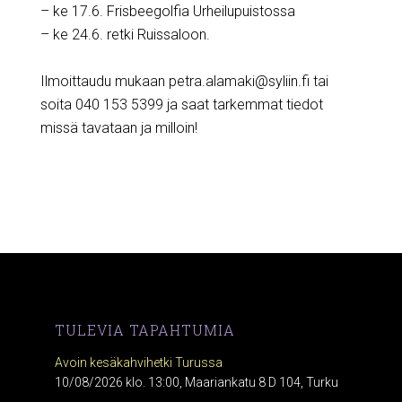
– ke 17.6. Frisbeegolfia Urheilupuistossa
– ke 24.6. retki Ruissaloon.
Ilmoittaudu mukaan petra.alamaki@syliin.fi tai
soita 040 153 5399 ja saat tarkemmat tiedot
missä tavataan ja milloin!
TULEVIA TAPAHTUMIA
Avoin kesäkahvihetki Turussa
10/08/2026 klo. 13:00, Maariankatu 8 D 104, Turku