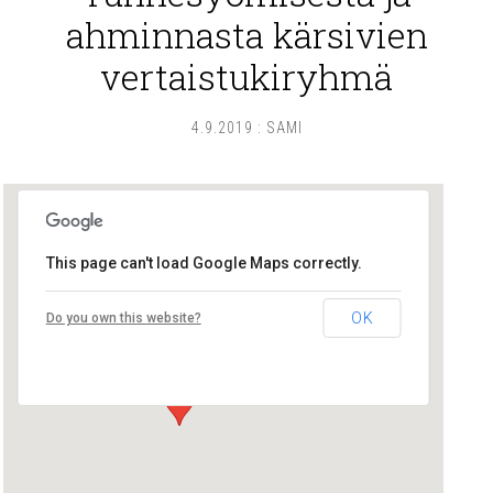
ahminnasta kärsivien
vertaistukiryhmä
4.9.2019
:
SAMI
This page can't load Google Maps correctly.
Lounais-Suomen – SYLI ry
OK
Do you own this website?
Maariankatu 8 D 104 - Turku
Tapahtumat