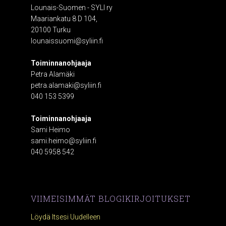
Lounais-Suomen - SYLI ry
Maariankatu 8 D 104,
20100 Turku
lounaissuomi@syliin.fi
Toiminnanohjaaja
Petra Alamäki
petra.alamaki@syliin.fi
040 153 5399
Toiminnanohjaaja
Sami Heimo
sami.heimo@syliin.fi
040 5958 542
VIIMEISIMMÄT BLOGIKIRJOITUKSET
Löydä Itsesi Uudelleen