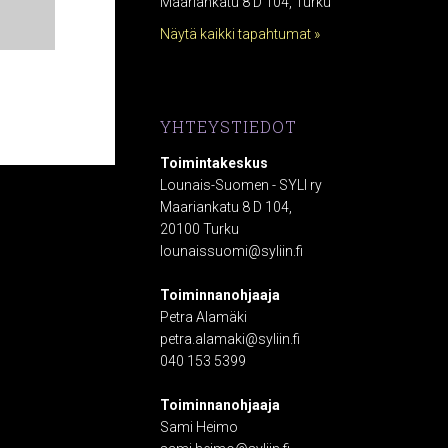
Maariankatu 8 D 104, Turku
Näytä kaikki tapahtumat »
YHTEYSTIEDOT
Toimintakeskus
Lounais-Suomen - SYLI ry
Maariankatu 8 D 104,
20100 Turku
lounaissuomi@syliin.fi
Toiminnanohjaaja
Petra Alamäki
petra.alamaki@syliin.fi
040 153 5399
Toiminnanohjaaja
Sami Heimo