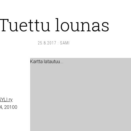
Tuettu lounas
25.8.2017
:
SAMI
Kartta latautuu...
YLI ry
4, 20100