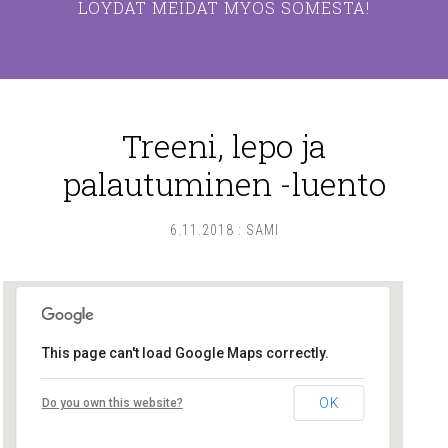
LÖYDÄT MEIDÄT MYÖS SOMESTA!
Treeni, lepo ja
palautuminen -luento
6.11.2018
:
SAMI
This page can't load Google Maps correctly.
Lounatuulet yhteisötalo
OK
Do you own this website?
Läntinen Pitkäkatu 33 - Turku
Tapahtumat