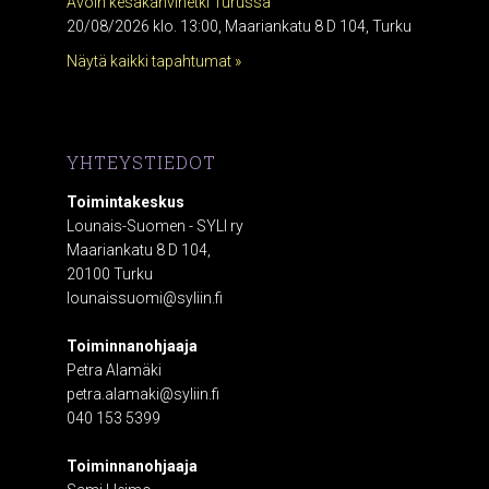
Avoin kesäkahvihetki Turussa
20/08/2026 klo. 13:00, Maariankatu 8 D 104, Turku
Näytä kaikki tapahtumat »
YHTEYSTIEDOT
Toimintakeskus
Lounais-Suomen - SYLI ry
Maariankatu 8 D 104,
20100 Turku
lounaissuomi@syliin.fi
Toiminnanohjaaja
Petra Alamäki
petra.alamaki@syliin.fi
040 153 5399
Toiminnanohjaaja