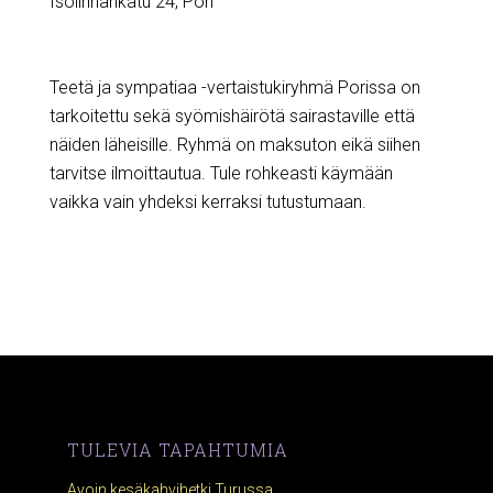
Isolinnankatu 24, Pori
Teetä ja sympatiaa -vertaistukiryhmä Porissa on
tarkoitettu sekä syömishäirötä sairastaville että
näiden läheisille. Ryhmä on maksuton eikä siihen
tarvitse ilmoittautua. Tule rohkeasti käymään
vaikka vain yhdeksi kerraksi tutustumaan.
TULEVIA TAPAHTUMIA
Avoin kesäkahvihetki Turussa