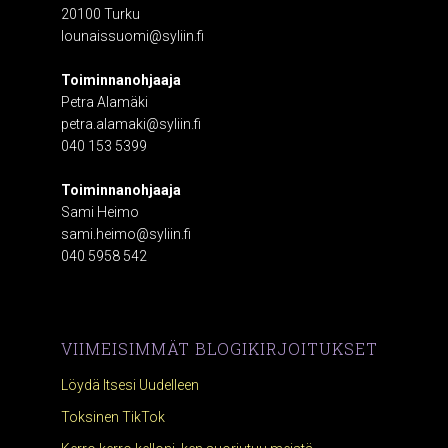
20100 Turku
lounaissuomi@syliin.fi
Toiminnanohjaaja
Petra Alamäki
petra.alamaki@syliin.fi
040 153 5399
Toiminnanohjaaja
Sami Heimo
sami.heimo@syliin.fi
040 5958 542
VIIMEISIMMÄT BLOGIKIRJOITUKSET
Löydä Itsesi Uudelleen
Toksinen TikTok