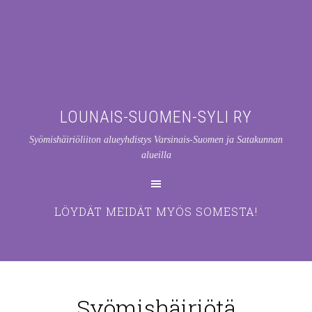
LOUNAIS-SUOMEN-SYLI RY
Syömishäiriöliiton alueyhdistys Varsinais-Suomen ja Satakunnan
alueilla
LÖYDÄT MEIDÄT MYÖS SOMESTA!
Syömishäiriötä