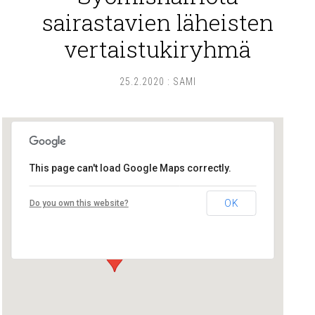
sairastavien läheisten
vertaistukiryhmä
25.2.2020
:
SAMI
This page can't load Google Maps correctly.
Lounais-Suomen – SYLI ry
OK
Do you own this website?
Maariankatu 8 D 104 - Turku
Tapahtumat