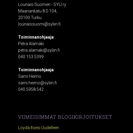
Lounais-Suomen - SYLI ry
Maariankatu 8 D 104,
20100 Turku
lounaissuomi@syliin.fi
Toiminnanohjaaja
Petra Alamäki
petra.alamaki@syliin.fi
040 153 5399
Toiminnanohjaaja
Sami Heimo
sami.heimo@syliin.fi
040 5958 542
VIIMEISIMMÄT BLOGIKIRJOITUKSET
Löydä Itsesi Uudelleen