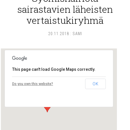
sairastavien läheisten
vertaistukiryhmä
20.11.2018
:
SAMI
This page can't load Google Maps correctly.
Lounais-Suomen – SYLI ry
OK
Do you own this website?
Maariankatu 8 D 104 - Turku
Tapahtumat