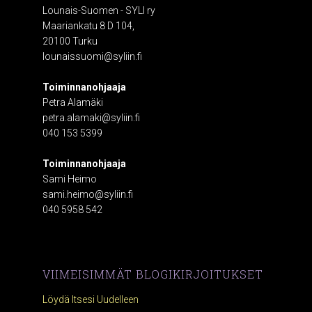
Lounais-Suomen - SYLI ry
Maariankatu 8 D 104,
20100 Turku
lounaissuomi@syliin.fi
Toiminnanohjaaja
Petra Alamäki
petra.alamaki@syliin.fi
040 153 5399
Toiminnanohjaaja
Sami Heimo
sami.heimo@syliin.fi
040 5958 542
VIIMEISIMMÄT BLOGIKIRJOITUKSET
Löydä Itsesi Uudelleen