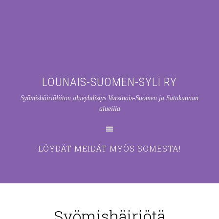
LOUNAIS-SUOMEN-SYLI RY
Syömishäiriöliiton alueyhdistys Varsinais-Suomen ja Satakunnan
alueilla
LÖYDÄT MEIDÄT MYÖS SOMESTA!
Syömishäiriötä