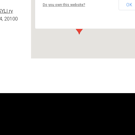
Lounais-Suomen – SYLI ry
OK
Do you own this website?
Maariankatu 8 D 104 - Turku
YLI ry
Tapahtumat
4, 20100