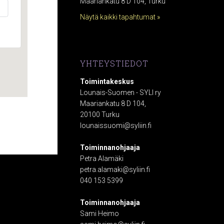
Maariankatu 8 D 104, Turku
Näytä kaikki tapahtumat »
YHTEYSTIEDOT
Toimintakeskus
Lounais-Suomen - SYLI ry
Maariankatu 8 D 104,
20100 Turku
lounaissuomi@syliin.fi
Toiminnanohjaaja
Petra Alamäki
petra.alamaki@syliin.fi
040 153 5399
Toiminnanohjaaja
Sami Heimo