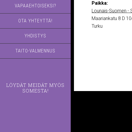
Paikka:
VAPAAEHTOISEKSI?
Lounais-Suomen - S
Maariankatu 8 D 10
OTA YHTEYTTÄ!
Turku
YHDISTYS
TAITO-VALMENNUS
LÖYDÄT MEIDÄT MYÖS
SOMESTA!