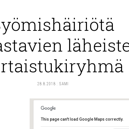
yömishäiriötä
astavien läheist
rtaistukiryhmä
28.8.2018
:
SAMI
This page can't load Google Maps correctly.