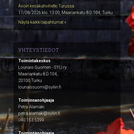
Avoin kesäkahvihetki Turussa
17/08/2026 klo. 13:00, Maariankatu 8 D 104, Turku
Näytä kaikki tapahtumat »
YHTEYSTIEDOT
Toimintakeskus
Lounais-Suomen - SYLI ry
Maariankatu 8 D 104,
20100 Turku
lounaissuomi@syliin.fi
Toiminnanohjaaja
Petra Alamäki
petra.alamaki@syliin.fi
040 153 5399
Toiminnanohjaaja