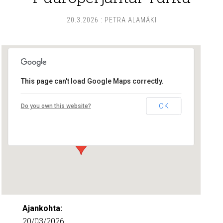
20.3.2026
:
PETRA ALAMÄKI
This page can't load Google Maps correctly.
Lounais-Suomen – SYLI ry
OK
Do you own this website?
Maariankatu 8 D 104 - Turku
Tapahtumat
Ajankohta:
20/03/2026