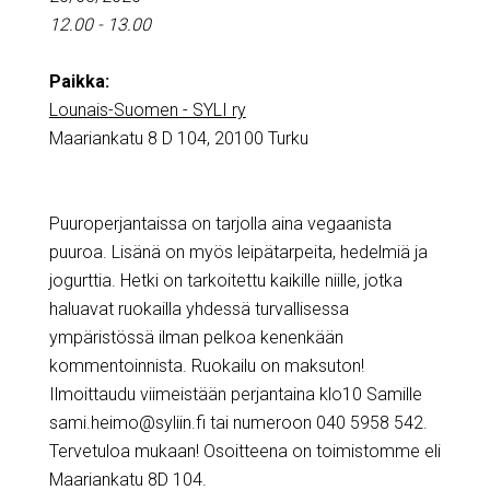
12.00 - 13.00
Paikka:
Lounais-Suomen - SYLI ry
Maariankatu 8 D 104, 20100 Turku
Puuroperjantaissa on tarjolla aina vegaanista
puuroa. Lisänä on myös leipätarpeita, hedelmiä ja
jogurttia. Hetki on tarkoitettu kaikille niille, jotka
haluavat ruokailla yhdessä turvallisessa
ympäristössä ilman pelkoa kenenkään
kommentoinnista. Ruokailu on maksuton!
Ilmoittaudu viimeistään perjantaina klo10 Samille
sami.heimo@syliin.fi tai numeroon 040 5958 542.
Tervetuloa mukaan! Osoitteena on toimistomme eli
Maariankatu 8D 104.