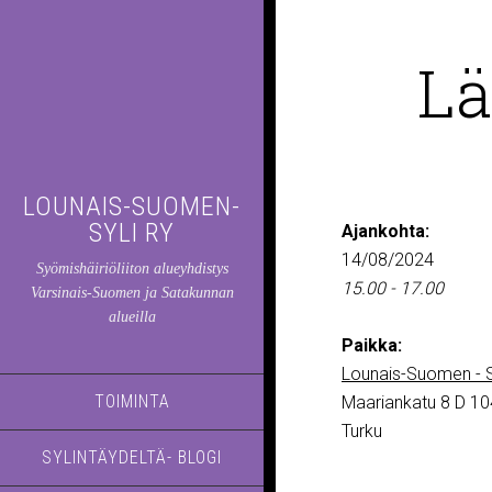
Lä
LOUNAIS-SUOMEN-
SYLI RY
Ajankohta:
14/08/2024
Syömishäiriöliiton alueyhdistys
15.00 - 17.00
Varsinais-Suomen ja Satakunnan
alueilla
Paikka:
Lounais-Suomen - S
TOIMINTA
Maariankatu 8 D 10
Turku
SYLINTÄYDELTÄ- BLOGI