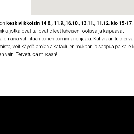
on
keskiviikkoisin 14.8., 11.9.,16.10., 13.11., 11.12. klo 15-17
.
aikki, jotka ovat tai ovat olleet läheisen roolissa ja kaipaavat
la on aina vähintään toinen toiminnanohjaaja. Kahvilaan tulo ei va
ista, voit käydä omien aikataulujen mukaan ja saapua paikalle 
aan vain. Tervetuloa mukaan!