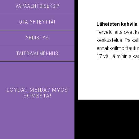
VAPAAEHTOISEKSI?
OTA YHTEYTTÄ!
Läheisten kahvila
Tervetulleita ovat k
YHDISTYS
keskustelua. Paikal
ennakkoilmoittautum
TAITO-VALMENNUS
17 välillä mihin aik
LÖYDÄT MEIDÄT MYÖS
SOMESTA!