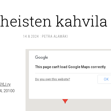
heisten kahvila
14.8.2024
:
PETRA ALAMÄKI
This page can't load Google Maps correctly.
Lounais-Suomen – SYLI ry
OK
Do you own this website?
Maariankatu 8 D 104 - Turku
YLI ry
Tapahtumat
4, 20100