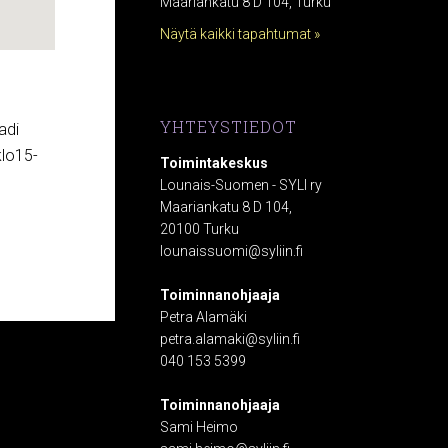
Maariankatu 8 D 104, Turku
Näytä kaikki tapahtumat »
YHTEYSTIEDOT
adi
klo15-
Toimintakeskus
Lounais-Suomen - SYLI ry
Maariankatu 8 D 104,
20100 Turku
lounaissuomi@syliin.fi
Toiminnanohjaaja
Petra Alamäki
petra.alamaki@syliin.fi
040 153 5399
Toiminnanohjaaja
Sami Heimo