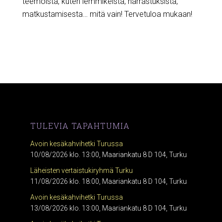
teemoista, kuten lemmikeistä, harrastuksista,
matkustamisesta… mitä vain! Tervetuloa mukaan!
TULEVIA TAPAHTUMIA
Avoin kesäkahvihetki Turussa
10/08/2026 klo. 13:00, Maariankatu 8 D 104, Turku
Läheisten vertaistukiryhmä Turku
11/08/2026 klo. 18:00, Maariankatu 8 D 104, Turku
Avoin kesäkahvihetki Turussa
13/08/2026 klo. 13:00, Maariankatu 8 D 104, Turku