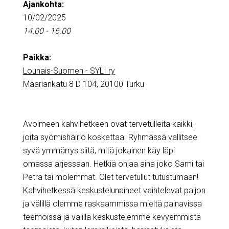
Ajankohta:
10/02/2025
14.00 - 16.00
Paikka:
Lounais-Suomen - SYLI ry
Maariankatu 8 D 104, 20100 Turku
Avoimeen kahvihetkeen ovat tervetulleita kaikki,
joita syömishäiriö koskettaa. Ryhmässä vallitsee
syvä ymmärrys siitä, mitä jokainen käy läpi
omassa arjessaan. Hetkiä ohjaa aina joko Sami tai
Petra tai molemmat. Olet tervetullut tutustumaan!
Kahvihetkessä keskustelunaiheet vaihtelevat paljon
ja välillä olemme raskaammissa mieltä painavissa
teemoissa ja välillä keskustelemme kevyemmistä