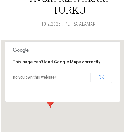
TURKU
10.2.2025
:
PETRA ALAMÄKI
This page can't load Google Maps correctly.
Lounais-Suomen – SYLI ry
OK
Do you own this website?
Maariankatu 8 D 104 - Turku
Tapahtumat