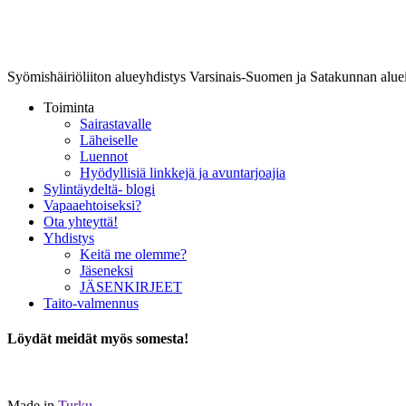
Lounais-Suomen-SYLI ry
Syömishäiriöliiton alueyhdistys Varsinais-Suomen ja Satakunnan aluei
Toiminta
Sairastavalle
Läheiselle
Luennot
Hyödyllisiä linkkejä ja avuntarjoajia
Sylintäydeltä- blogi
Vapaaehtoiseksi?
Ota yhteyttä!
Yhdistys
Keitä me olemme?
Jäseneksi
JÄSENKIRJEET
Taito-valmennus
Löydät meidät myös somesta!
Made in
Turku