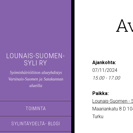
A
LOUNAIS-SUOMEN-
SYLI RY
Ajankohta:
07/11/2024
Syömishäiriöliiton alueyhdistys
15.00 - 17.00
Varsinais-Suomen ja Satakunnan
alueilla
Paikka:
Lounais-Suomen - S
TOIMINTA
Maariankatu 8 D 10
Turku
SYLINTÄYDELTÄ- BLOGI