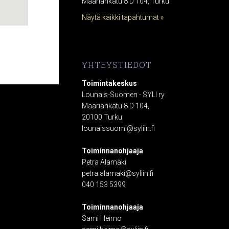
Maariankatu 8 D 104, Turku
Näytä kaikki tapahtumat »
YHTEYSTIEDOT
Toimintakeskus
Lounais-Suomen - SYLI ry
Maariankatu 8 D 104,
20100 Turku
lounaissuomi@syliin.fi
Toiminnanohjaaja
Petra Alamäki
petra.alamaki@syliin.fi
040 153 5399
Toiminnanohjaaja
Sami Heimo