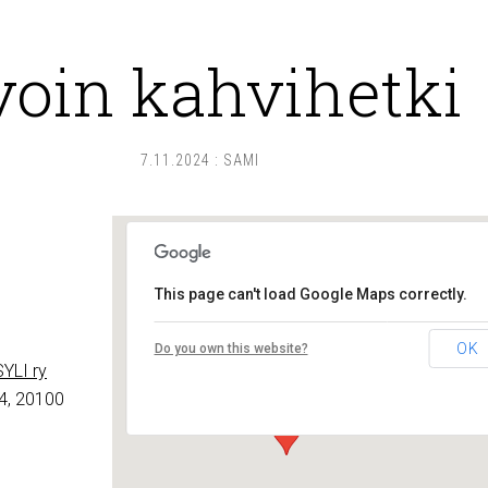
voin kahvihetki
7.11.2024
:
SAMI
This page can't load Google Maps correctly.
Lounais-Suomen – SYLI ry
OK
Do you own this website?
Maariankatu 8 D 104 - Turku
YLI ry
Tapahtumat
4, 20100