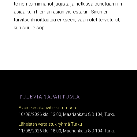
toinen toiminnanohjaajista ja hetkissä puhutaan niin
asiaa kuin hieman asian vierestäkin. Sinun ei
tarvitse ilmoittautua erikseen, vaan olet tervetullut,
kun sinulle sopii!
TULEVIA TAPAHTUMIA
Avoin kesäkahvihetki Turussa
10/08/2026 klo. 13:00, Maariankatu 8 D 104, Turku
Läheisten vertaistukiryhmä Turku
11/08/2026 klo. 18:00, Maariankatu 8 D 104, Turku