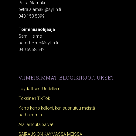
Petra Alamäki
petra.alamaki@syliin.fi
040 153 5399
Toiminnanohjaaja
Sami Heimo
sami.heimo@syliin.fi
040 5958 542
VIIMEISIMMÄT BLOGIKIRJOITUKSET
Löydä Itsesi Uudelleen
Toksinen TikTok
Kerro kerro kelloni, ken suoriutuu meistä
parhaimmin
Älä laihduta päivä!
SAIRAUS ON KÄYMÄSSÄ MEISSÄ