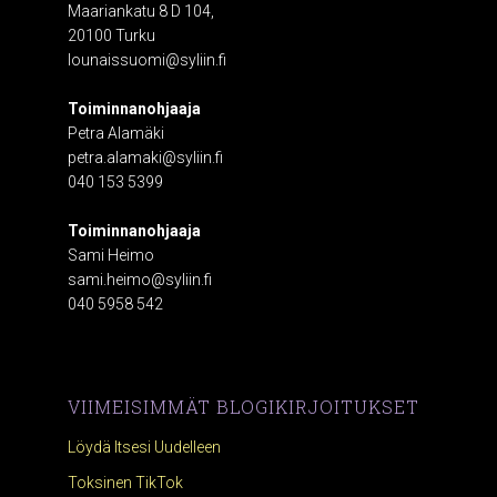
Maariankatu 8 D 104,
20100 Turku
lounaissuomi@syliin.fi
Toiminnanohjaaja
Petra Alamäki
petra.alamaki@syliin.fi
040 153 5399
Toiminnanohjaaja
Sami Heimo
sami.heimo@syliin.fi
040 5958 542
VIIMEISIMMÄT BLOGIKIRJOITUKSET
Löydä Itsesi Uudelleen
Toksinen TikTok