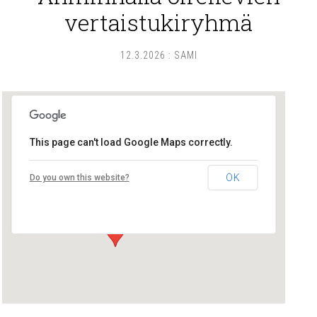
vertaistukiryhmä
12.3.2026
:
SAMI
This page can't load Google Maps correctly.
Lounais-Suomen – SYLI ry
OK
Do you own this website?
Maariankatu 8 D 104 - Turku
Tapahtumat