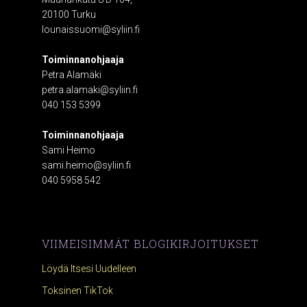
20100 Turku
lounaissuomi@syliin.fi
Toiminnanohjaaja
Petra Alamäki
petra.alamaki@syliin.fi
040 153 5399
Toiminnanohjaaja
Sami Heimo
sami.heimo@syliin.fi
040 5958 542
VIIMEISIMMÄT BLOGIKIRJOITUKSET
Löydä Itsesi Uudelleen
Toksinen TikTok