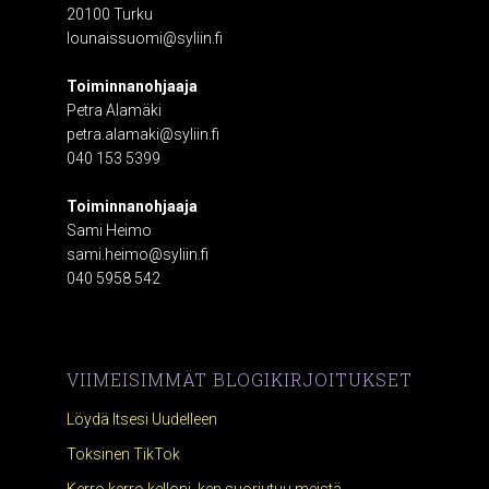
20100 Turku
lounaissuomi@syliin.fi
Toiminnanohjaaja
Petra Alamäki
petra.alamaki@syliin.fi
040 153 5399
Toiminnanohjaaja
Sami Heimo
sami.heimo@syliin.fi
040 5958 542
VIIMEISIMMÄT BLOGIKIRJOITUKSET
Löydä Itsesi Uudelleen
Toksinen TikTok