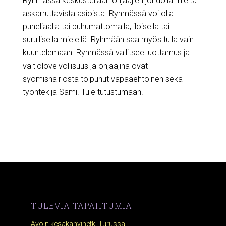
Ryhmässä keskustellaan ohjaajien johdolla mieltä
askarruttavista asioista. Ryhmässä voi olla
puheliaalla tai puhumattomalla, iloisella tai
surullisella mielellä. Ryhmään saa myös tulla vain
kuuntelemaan. Ryhmässä vallitsee luottamus ja
vaitiolovelvollisuus ja ohjaajina ovat
syömishäiriöstä toipunut vapaaehtoinen sekä
työntekijä Sami. Tule tutustumaan!
TULEVIA TAPAHTUMIA
Avoin kesäkahvihetki Turussa