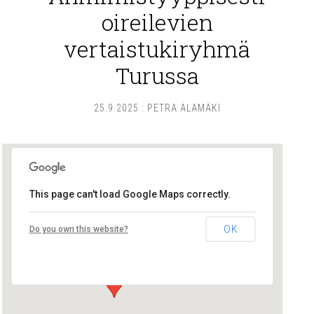
oireilevien
vertaistukiryhmä
Turussa
25.9.2025
:
PETRA ALAMÄKI
This page can't load Google Maps correctly.
Lounais-Suomen – SYLI ry
OK
Do you own this website?
Maariankatu 8 D 104 - Turku
Tapahtumat