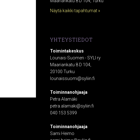
Maariankatu 8 D 104, Turku
Näytä kaikki tapahtumat »
YHTEYSTIEDOT
Toimintakeskus
Lounais-Suomen - SYLI ry
Maariankatu 8 D 104,
20100 Turku
lounaissuomi@syliin.fi
Toiminnanohjaaja
Petra Alamäki
petra.alamaki@syliin.fi
040 153 5399
Toiminnanohjaaja
Sami Heimo