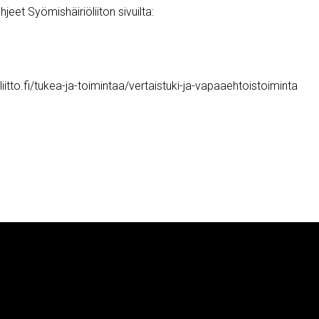
eet Syömishäiriöliiton sivuilta:
liitto.fi/tukea-ja-toimintaa/vertaistuki-ja-vapaaehtoistoiminta