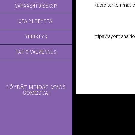
Katso tarkemmat ohj
VAPAAEHTOISEKSI?
OTA YHTEYTTÄ!
https://syomishairio
YHDISTYS
TAITO-VALMENNUS
LÖYDÄT MEIDÄT MYÖS
SOMESTA!