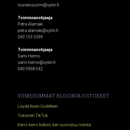
lounaissuomi@syliin.fi
Toiminnanohjaaja
Petra Alamäki
petra.alamaki@syliin.fi
040 153 5399
Toiminnanohjaaja
Sami Heimo
sami.heimo@syliin.fi
040 5958 542
VIIMEISIMMÄT BLOGIKIRJOITUKSET
Löydä Itsesi Uudelleen
Toksinen TikTok
Kerro kerro kelloni, ken suoriutuu meistä