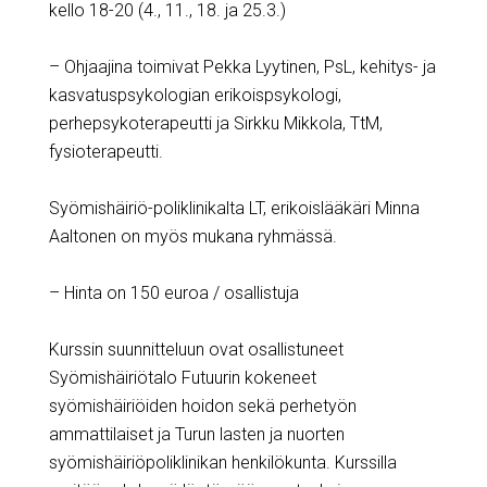
kello 18-20 (4., 11., 18. ja 25.3.)
– Ohjaajina toimivat Pekka Lyytinen, PsL, kehitys- ja
kasvatuspsykologian erikoispsykologi,
perhepsykoterapeutti ja Sirkku Mikkola, TtM,
fysioterapeutti.
Syömishäiriö-poliklinikalta LT, erikoislääkäri Minna
Aaltonen on myös mukana ryhmässä.
– Hinta on 150 euroa / osallistuja
Kurssin suunnitteluun ovat osallistuneet
Syömishäiriötalo Futuurin kokeneet
syömishäiriöiden hoidon sekä perhetyön
ammattilaiset ja Turun lasten ja nuorten
syömishäiriöpoliklinikan henkilökunta. Kurssilla