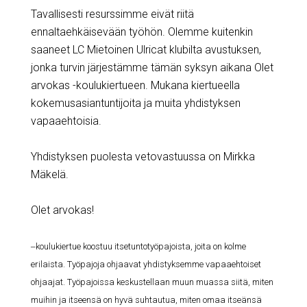
Tavallisesti resurssimme eivät riitä
ennaltaehkäisevään työhön. Olemme kuitenkin
saaneet LC Mietoinen Ulricat klubilta avustuksen,
jonka turvin järjestämme tämän syksyn aikana Olet
arvokas -koulukiertueen. Mukana kiertueella
kokemusasiantuntijoita ja muita yhdistyksen
vapaaehtoisia.
Yhdistyksen puolesta vetovastuussa on Mirkka
Mäkelä.
Olet arvokas!
–
koulukiertue koostuu itsetuntotyöpajoista, joita on kolme
erilaista. Työpajoja ohjaavat yhdistyksemme vapaaehtoiset
ohjaajat. Työpajoissa keskustellaan muun muassa siitä, miten
muihin ja itseensä on hyvä suhtautua, miten omaa itseänsä