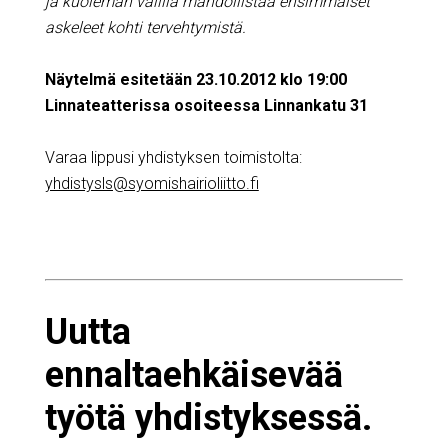
ja kuoleman välillä mahdollistaa ensimmäiset
askeleet kohti tervehtymistä.
Näytelmä esitetään 23.10.2012 klo 19:00
Linnateatterissa osoiteessa Linnankatu 31
Varaa lippusi yhdistyksen toimistolta:
yhdistysls@syomishairioliitto.fi
Uutta
ennaltaehkäisevää
työtä yhdistyksessä.