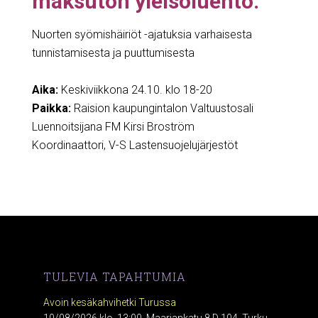
maksuton yleisöluento:
Nuorten syömishäiriöt -ajatuksia varhaisesta
tunnistamisesta ja puuttumisesta
Aika:
Keskiviikkona 24.10. klo 18-20
Paikka:
Raision kaupungintalon Valtuustosali
Luennoitsijana FM Kirsi Broström
Koordinaattori, V-S Lastensuojelujärjestöt
TULEVIA TAPAHTUMIA
Avoin kesäkahvihetki Turussa