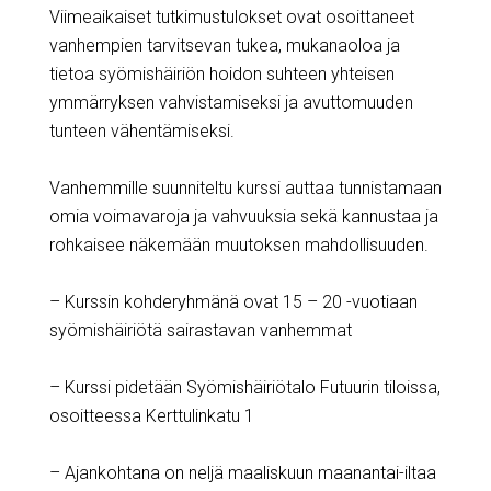
Viimeaikaiset tutkimustulokset ovat osoittaneet
vanhempien tarvitsevan tukea, mukanaoloa ja
tietoa syömishäiriön hoidon suhteen yhteisen
ymmärryksen vahvistamiseksi ja avuttomuuden
tunteen vähentämiseksi.
Vanhemmille suunniteltu kurssi auttaa tunnistamaan
omia voimavaroja ja vahvuuksia sekä kannustaa ja
rohkaisee näkemään muutoksen mahdollisuuden.
– Kurssin kohderyhmänä ovat 15 – 20 -vuotiaan
syömishäiriötä sairastavan vanhemmat
– Kurssi pidetään Syömishäiriötalo Futuurin tiloissa,
osoitteessa Kerttulinkatu 1
– Ajankohtana on neljä maaliskuun maanantai-iltaa