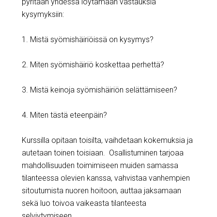
pyritään yhdessä löytämään vastauksia
kysymyksiin:
1. Mistä syömishäiriöissä on kysymys?
2. Miten syömishäiriö koskettaa perhettä?
3. Mistä keinoja syömishäiriön selättämiseen?
4. Miten tästä eteenpäin?
Kurssilla opitaan toisilta, vaihdetaan kokemuksia ja
autetaan toinen toisiaan. Osallistuminen tarjoaa
mahdollisuuden toimimiseen muiden samassa
tilanteessa olevien kanssa, vahvistaa vanhempien
sitoutumista nuoren hoitoon, auttaa jaksamaan
sekä luo toivoa vaikeasta tilanteesta
selviytymiseen.