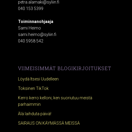
petra.alamaki@syliin.fi
040 153 5399
Toiminnanohjaaja
Sami Heimo
sami.heimo@syliin.fi
040 5958 542
VIIMEISIMMÄT BLOGIKIRJOITUKSET
Löydä Itsesi Uudelleen
Toksinen TikTok
Kerro kerro kelloni, ken suoriutuu meistä
parhaimmin
Älä laihduta päivä!
SAIRAUS ON KÄYMÄSSÄ MEISSÄ