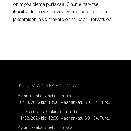
on myös pientä purtavaa. Sinun ei tarvitse
ilmoittautua ja voit käydä ryhmässä aina oman
jaksamisen ja voimavarojen mukaan. Tervetuloa!
TULEVIA TAPAHTUMIA
Avoin kesäkahvihetki Turussa
10/08/2026 klo. 13:00, Maariankatu 8 D 104, Turku
Läheisten vertaistukiryhmä Turku
11/08/2026 klo. 18:00, Maariankatu 8 D 104, Turku
Avoin kesäkahvihetki Turussa