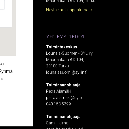
Maariankatu 8 D 104, Turku
Näytä kaikki tapahtumat »
YHTEYSTIEDOT
Toimintakeskus
Lounais-Suomen - SYLI ry
Maariankatu 8 D 104,
ka
20100 Turku
. Ryhmä
lounaissuomi@syliin.fi
jaa
Toiminnanohjaaja
Petra Alamäki
petra.alamaki@syliin.fi
040 153 5399
Toiminnanohjaaja
Sami Heimo