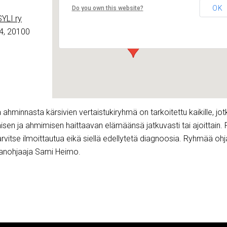
Lounais-Suomen – SYLI ry
OK
Do you own this website?
Maariankatu 8 D 104 - Turku
YLI ry
Tapahtumat
4, 20100
ahminnasta kärsivien vertaistukiryhmä on tarkoitettu kaikille, jot
sen ja ahmimisen haittaavan elämäänsä jatkuvasti tai ajoittain
tarvitse ilmoittautua eikä siellä edellytetä diagnoosia. Ryhmää oh
nnanohjaaja Sami Heimo.