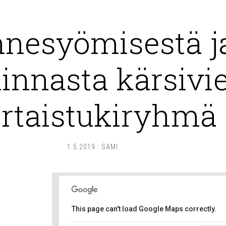
nesyömisestä j
nnasta kärsivi
rtaistukiryhmä
1.5.2019
:
SAMI
This page can't load Google Maps correctly.