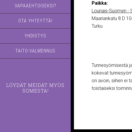
Paikka:
VAPAAEHTOISEKSI?
Lounais-Suomen - S
Maariankatu 8 D 10
OTA YHTEYTTÄ!
Turku
YHDISTYS
TAITO-VALMENNUS
Tunnesyömisestä ja 
kokevat tunnesyömi
on avoin, siihen ei 
LÖYDÄT MEIDÄT MYÖS
toistaiseksi toimi
SOMESTA!