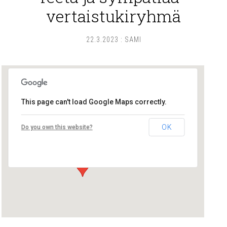
vertaistukiryhmä
22.3.2023
:
SAMI
This page can't load Google Maps correctly.
Pikku-Tiinan kirppis
OK
Do you own this website?
Herttuan tori - Pori
Tapahtumat