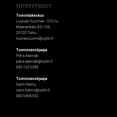
YHTEYSTIEDOT
Toimintakeskus
Lounais-Suomen - SYLI ry
Maariankatu 8 D 104,
20100 Turku
lounaissuomi@syliin.fi
Toiminnanohjaaja
Petra Alamäki
petra.alamaki@syliin.fi
040 153 5399
Toiminnanohjaaja
Sami Heimo
sami.heimo@syliin.fi
040 5958 542