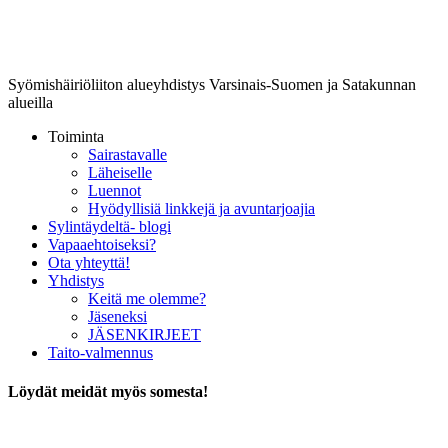
Lounais-Suomen-SYLI ry
Syömishäiriöliiton alueyhdistys Varsinais-Suomen ja Satakunnan
alueilla
Toiminta
Sairastavalle
Läheiselle
Luennot
Hyödyllisiä linkkejä ja avuntarjoajia
Sylintäydeltä- blogi
Vapaaehtoiseksi?
Ota yhteyttä!
Yhdistys
Keitä me olemme?
Jäseneksi
JÄSENKIRJEET
Taito-valmennus
Löydät meidät myös somesta!