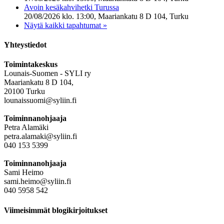
Avoin kesäkahvihetki Turussa
20/08/2026 klo. 13:00, Maariankatu 8 D 104, Turku
Näytä kaikki tapahtumat »
Yhteystiedot
Toimintakeskus
Lounais-Suomen - SYLI ry
Maariankatu 8 D 104,
20100 Turku
lounaissuomi@syliin.fi
Toiminnanohjaaja
Petra Alamäki
petra.alamaki@syliin.fi
040 153 5399
Toiminnanohjaaja
Sami Heimo
sami.heimo@syliin.fi
040 5958 542
Viimeisimmät blogikirjoitukset